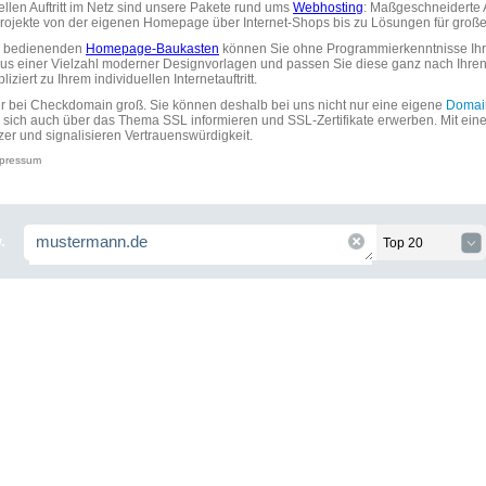
uellen Auftritt im Netz sind unsere Pakete rund ums
Webhosting
: Maßgeschneiderte A
tprojekte von der eigenen Homepage über Internet-Shops bis zu Lösungen für gr
zu bedienenden
Homepage-Baukasten
können Sie ohne Programmierkenntnisse Ihre
aus einer Vielzahl moderner Designvorlagen und passen Sie diese ganz nach Ihre
ziert zu Ihrem individuellen Internetauftritt.
ir bei Checkdomain groß. Sie können deshalb bei uns nicht nur eine eigene
Domai
 sich auch über das Thema SSL informieren und SSL-Zertifikate erwerben. Mit ein
zer und signalisieren Vertrauenswürdigkeit.
pressum
.
Top 20